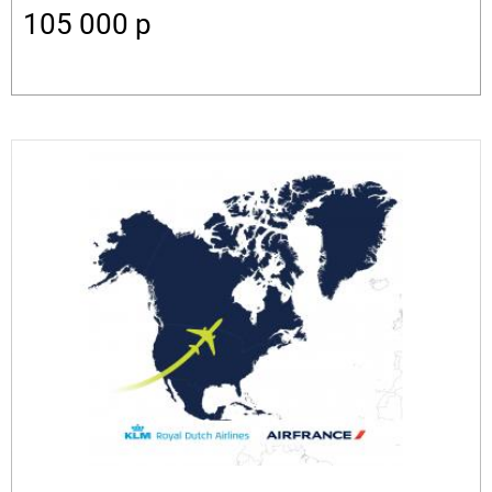
105 000
p