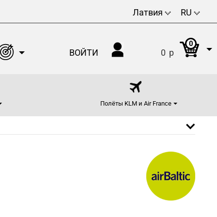
Латвия
RU
0
ВОЙТИ
0
p
Полёты KLM и Air France