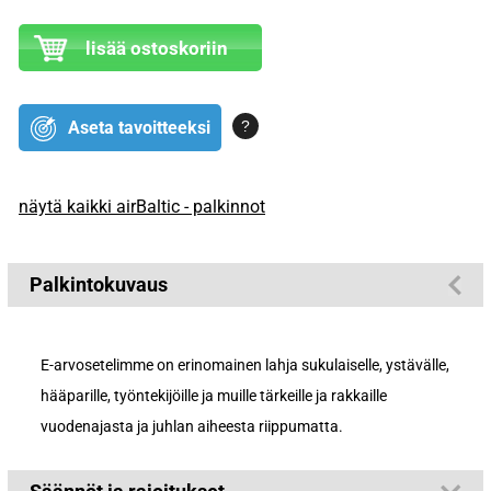
lisää ostoskoriin
?
Aseta tavoitteeksi
näytä kaikki airBaltic - palkinnot
Palkintokuvaus
E-arvosetelimme on erinomainen lahja sukulaiselle, ystävälle,
hääparille, työntekijöille ja muille tärkeille ja rakkaille
vuodenajasta ja juhlan aiheesta riippumatta.