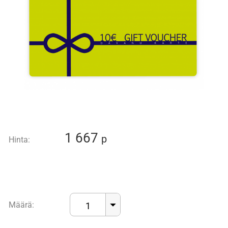
1 667
p
Hinta:
Määrä:
1