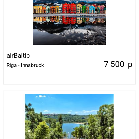
airBaltic
7 500
p
Riga - Innsbruck