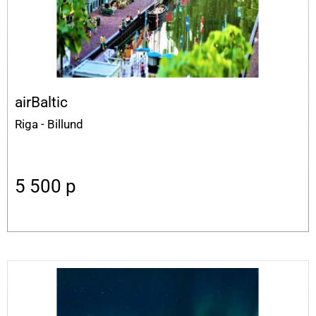
airBaltic
Riga - Billund
5 500
p