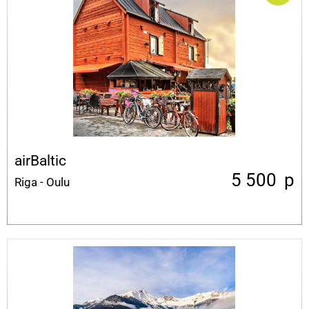
airBaltic
5 500
p
Riga - Oulu