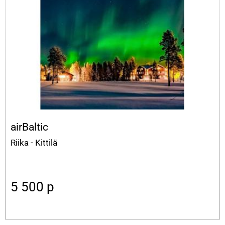
airBaltic
Riika - Kittilä
5 500
p