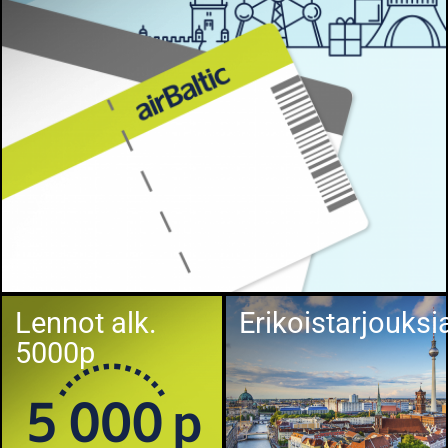
Lennot alk.
Erikoistarjouksi
5000p