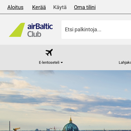
Aloitus
Kerää
Käytä
Oma tilini
E-lentoseteli
Lahjako