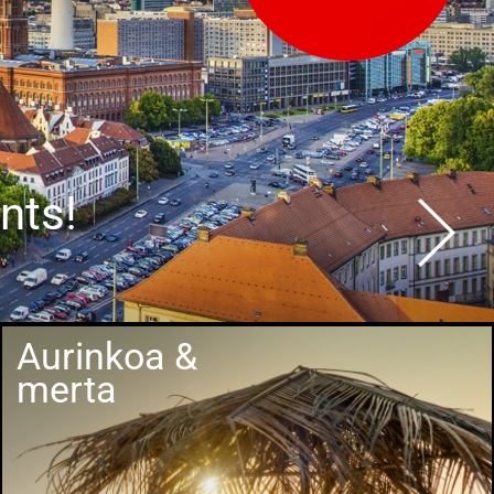
nts!
Aurinkoa &
merta