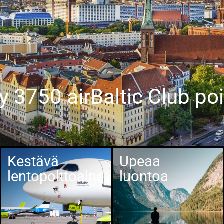
ly 3750 airBaltic Club poi
Kestävä
Upeaa
lentopolttoaine
luontoa