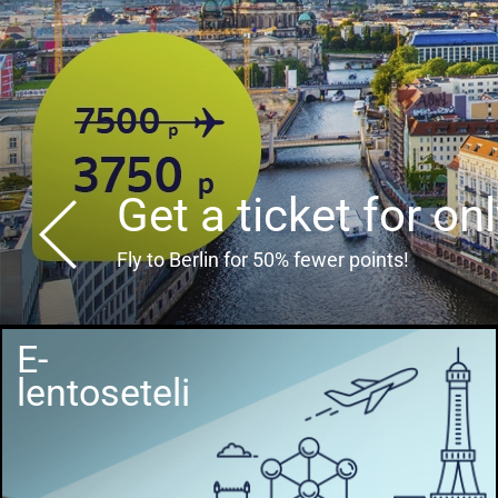
Get a ticket for on
Fly to Berlin for 50% fewer points!
E-
lentoseteli