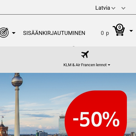
Latvia
0
SISÄÄNKIRJAUTUMINEN
0
p
KLM & Air Francen lennot