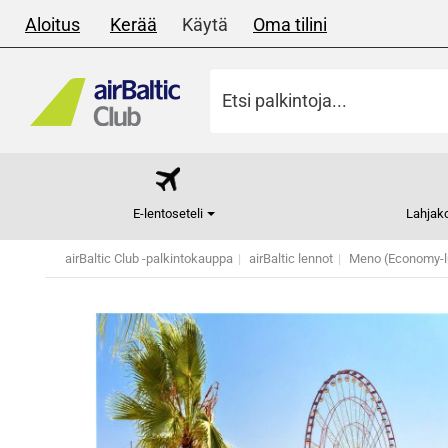
Aloitus
Kerää
Käytä
Oma tilini
E-lentoseteli
Lahjako
airBaltic Club -palkintokauppa
airBaltic lennot
Meno (Economy-l