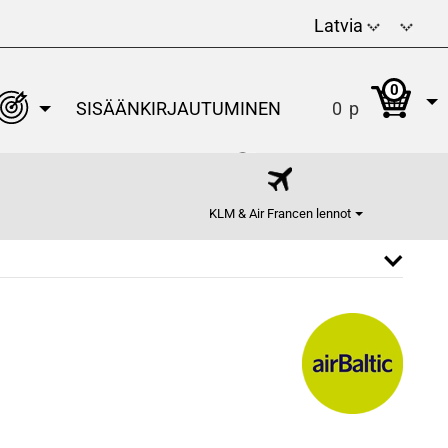
Latvia
0
SISÄÄNKIRJAUTUMINEN
0
p
KLM & Air Francen lennot