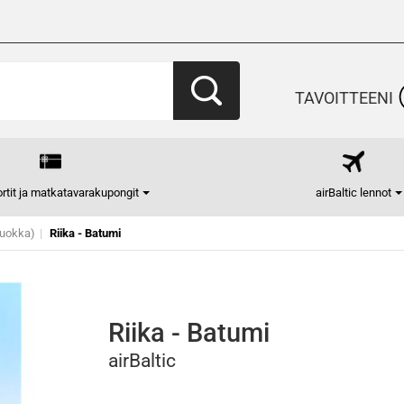
TAVOITTEENI
rtit ja matkatavarakupongit
airBaltic lennot
uokka)
Riika - Batumi
Riika - Batumi
airBaltic