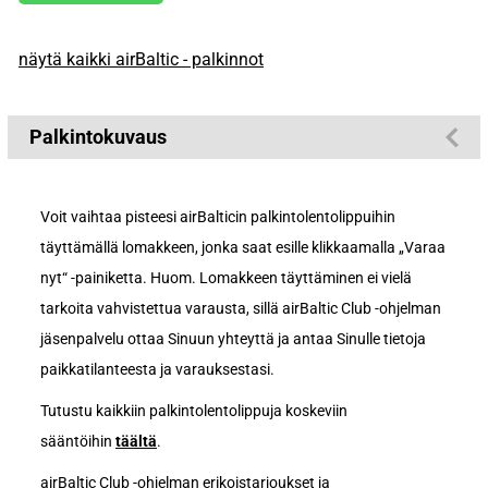
näytä kaikki airBaltic - palkinnot
Palkintokuvaus
Voit vaihtaa pisteesi airBalticin palkintolentolippuihin
täyttämällä lomakkeen, jonka saat esille klikkaamalla „Varaa
nyt“ -painiketta. Huom. Lomakkeen täyttäminen ei vielä
tarkoita vahvistettua varausta, sillä airBaltic Club -ohjelman
jäsenpalvelu ottaa Sinuun yhteyttä ja antaa Sinulle tietoja
paikkatilanteesta ja varauksestasi.
Tutustu kaikkiin palkintolentolippuja koskeviin
sääntöihin
täältä
.
airBaltic Club -ohjelman erikoistarjoukset ja