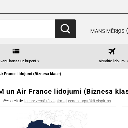
MANS MĒRĶIS
vanu kartes un kuponi
airBaltic lidojumi
ir France lidojumi (Biznesa klase)
 un Air France lidojumi (Biznesa kla
t pēc:
ieteiktie
|
cena: zemākā vispirms
|
cena: augstākā vispirms