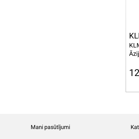
KL
KLM
Āzi
1
Mani pasūtījumi
Kat