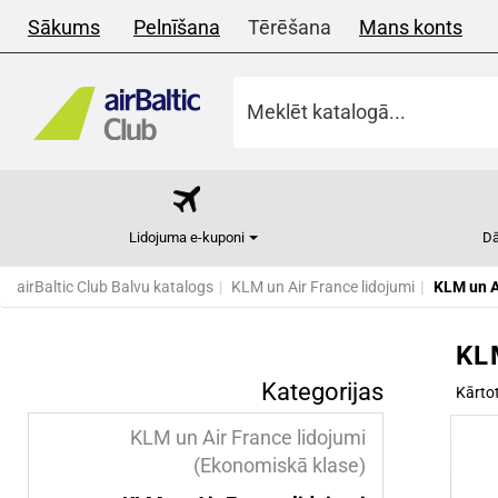
Sākums
Pelnīšana
Tērēšana
Mans konts
Lidojuma e-kuponi
Dā
airBaltic Club Balvu katalogs
KLM un Air France lidojumi
KLM un A
KLM
Kategorijas
Kārto
KLM un Air France lidojumi
(Ekonomiskā klase)