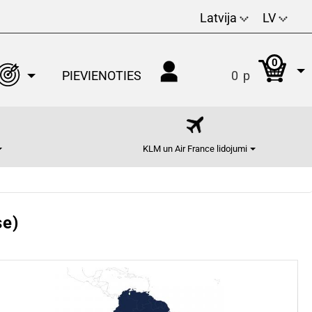
Latvija
LV
0
PIEVIENOTIES
0
p
KLM un Air France lidojumi
se)