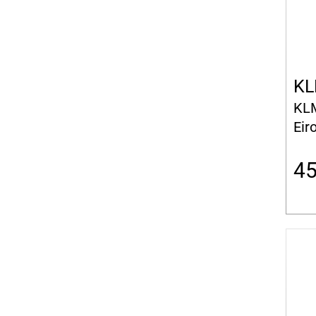
KL
KLM
Eir
4