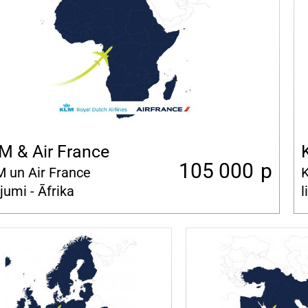
M & Air France
105 000
p
 un Air France
K
ojumi - Āfrika
l