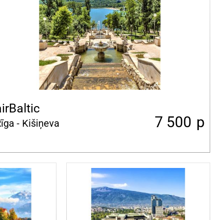
irBaltic
7 500
p
īga - Kišiņeva