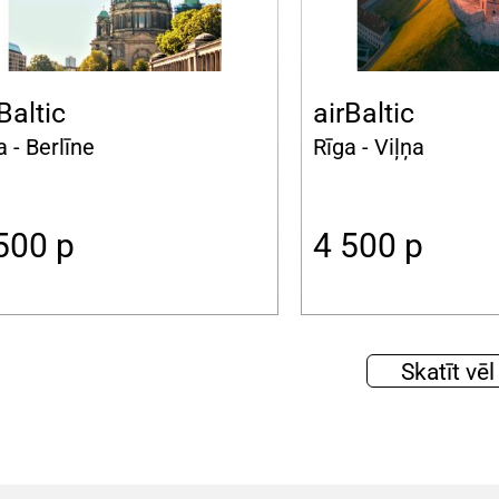
Baltic
airBaltic
a - Berlīne
Rīga - Viļņa
 500
p
4 500
p
Skatīt vēl