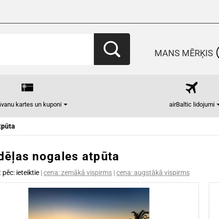
MANS MĒRĶIS
vanu kartes un kuponi
airBaltic lidojumi
tpūta
dēļas nogales atpūta
t pēc:
ieteiktie
|
cena: zemākā vispirms
|
cena: augstākā vispirms