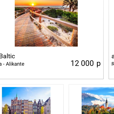
Baltic
a
12 000
p
a - Alikante
R