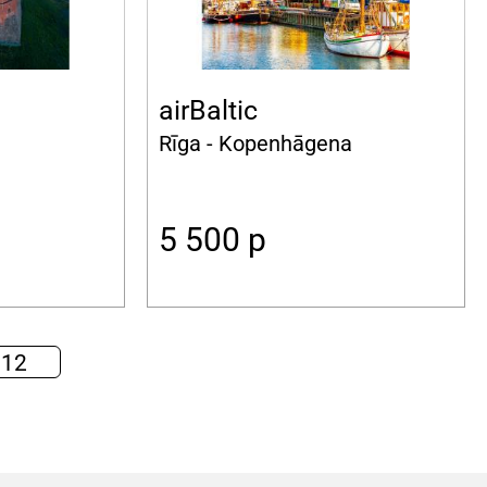
airBaltic
Rīga - Kopenhāgena
5 500
p
 12