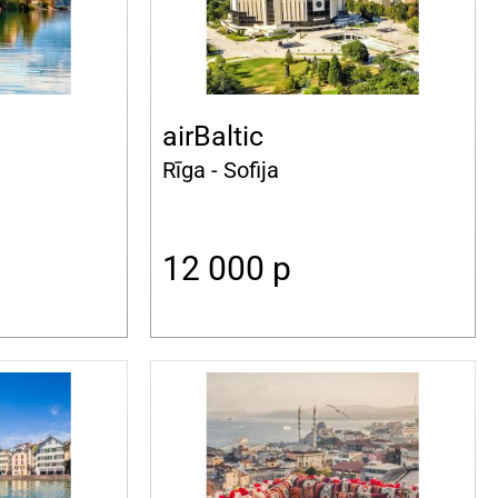
airBaltic
Rīga - Sofija
12 000
p