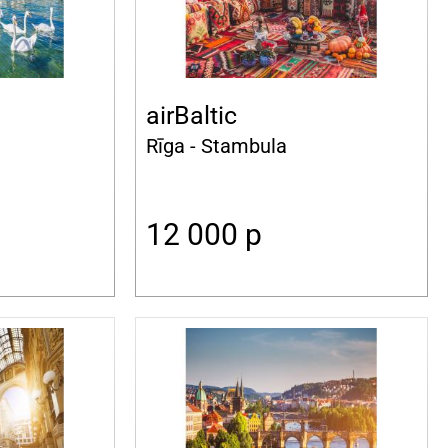
airBaltic
Rīga - Stambula
12 000
p