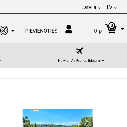
Latvija
LV
0
PIEVIENOTIES
0
p
KLM un Air France lidojumi