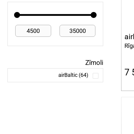
4500
35000
air
Rīg
Zīmoli
7
airBaltic (64)