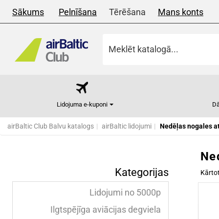
Sākums
Pelnīšana
Tērēšana
Mans konts
Lidojuma e-kuponi
Dā
airBaltic Club Balvu katalogs
airBaltic lidojumi
Nedēļas nogales a
Ne
Kategorijas
Kārto
Lidojumi no 5000p
Ilgtspējīga aviācijas degviela