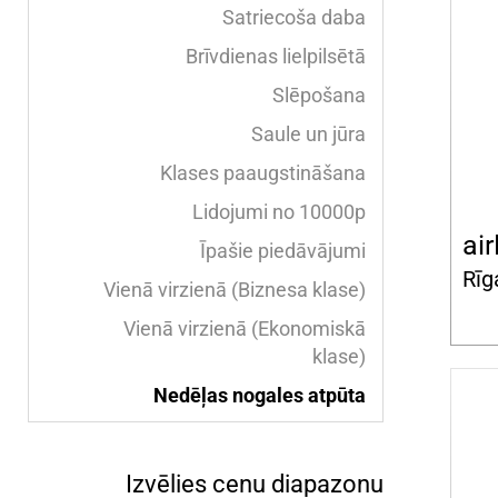
Satriecoša daba
Brīvdienas lielpilsētā
Slēpošana
Saule un jūra
Klases paaugstināšana
Lidojumi no 10000p
air
Īpašie piedāvājumi
Rīg
Vienā virzienā (Biznesa klase)
Vienā virzienā (Ekonomiskā
klase)
Nedēļas nogales atpūta
Izvēlies cenu diapazonu