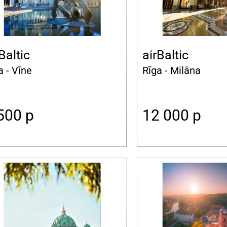
Baltic
airBaltic
a - Vīne
Rīga - Milāna
 500
p
12 000
p