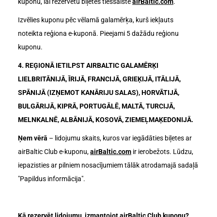
kuponu, lai rezervētu biļetes tiešsaistē
airBaltic.com
.
Izvēlies kuponu pēc vēlamā galamērķa, kurš iekļauts
noteikta reģiona e-kuponā. Pieejami 5 dažādu reģionu
kuponu.
4. REĢIONĀ IETILPST AIRBALTIC GALAMĒRĶI
LIELBRITĀNIJĀ, ĪRIJĀ, FRANCIJĀ, GRIEĶIJĀ, ITĀLIJĀ,
SPĀNIJĀ (IZŅEMOT KANĀRIJU SALAS), HORVĀTIJĀ,
BULGĀRIJĀ, KIPRĀ, PORTUGĀLĒ, MALTĀ, TURCIJĀ,
MELNKALNĒ, ALBĀNIJĀ, KOSOVĀ, ZIEMEĻMAĶEDONIJĀ.
Ņem vērā
– lidojumu skaits, kuros var iegādāties biļetes ar
airBaltic Club e-kuponu,
airBaltic.com
ir ierobežots. Lūdzu,
iepazisties ar pilniem nosacījumiem tālāk atrodamajā sadaļā
"Papildus informācija".
Kā rezervēt lidojumu, izmantojot airBaltic Club kuponu?