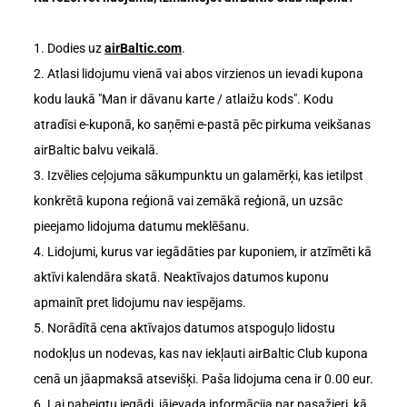
1. Dodies uz
airBaltic.com
.
2. Atlasi lidojumu vienā vai abos virzienos un ievadi kupona
kodu laukā "Man ir dāvanu karte / atlaižu kods". Kodu
atradīsi e-kuponā, ko saņēmi e-pastā pēc pirkuma veikšanas
airBaltic balvu veikalā.
3. Izvēlies ceļojuma sākumpunktu un galamērķi, kas ietilpst
konkrētā kupona reģionā vai zemākā reģionā, un uzsāc
pieejamo lidojuma datumu meklēšanu.
4. Lidojumi, kurus var iegādāties par kuponiem, ir atzīmēti kā
aktīvi kalendāra skatā. Neaktīvajos datumos kuponu
apmainīt pret lidojumu nav iespējams.
5. Norādītā cena aktīvajos datumos atspoguļo lidostu
nodokļus un nodevas, kas nav iekļauti airBaltic Club kupona
cenā un jāapmaksā atsevišķi. Paša lidojuma cena ir 0.00 eur.
6. Lai pabeigtu iegādi, jāievada informācija par pasažieri, kā