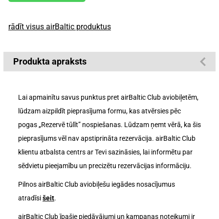
rādīt visus airBaltic produktus
Produkta apraksts
Lai apmainītu savus punktus pret airBaltic Club aviobiļetēm,
lūdzam aizpildīt pieprasījuma formu, kas atvērsies pēc
pogas „Rezervē tūlīt” nospiešanas. Lūdzam ņemt vērā, ka šis
pieprasījums vēl nav apstiprināta rezervācija. airBaltic Club
klientu atbalsta centrs ar Tevi sazināsies, lai informētu par
sēdvietu pieejamību un precizētu rezervācijas informāciju.
Pilnos airBaltic Club aviobiļešu iegādes nosacījumus
atradīsi
šeit
.
airBaltic Club īpašie piedāvājumi un kampaņas noteikumi ir