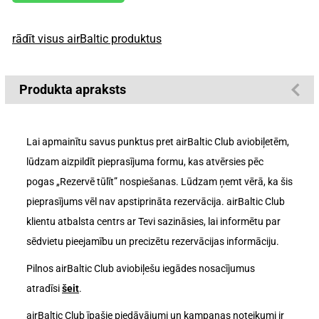
rādīt visus airBaltic produktus
Produkta apraksts
Lai apmainītu savus punktus pret airBaltic Club aviobiļetēm,
lūdzam aizpildīt pieprasījuma formu, kas atvērsies pēc
pogas „Rezervē tūlīt” nospiešanas. Lūdzam ņemt vērā, ka šis
pieprasījums vēl nav apstiprināta rezervācija. airBaltic Club
klientu atbalsta centrs ar Tevi sazināsies, lai informētu par
sēdvietu pieejamību un precizētu rezervācijas informāciju.
Pilnos airBaltic Club aviobiļešu iegādes nosacījumus
atradīsi
šeit
.
airBaltic Club īpašie piedāvājumi un kampaņas noteikumi ir